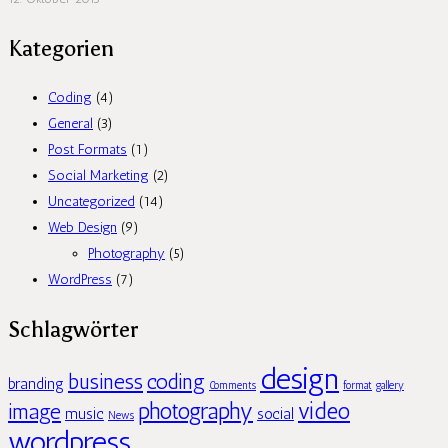
Kategorien
Coding
(4)
General
(3)
Post Formats
(1)
Social Marketing
(2)
Uncategorized
(14)
Web Design
(9)
Photography
(5)
WordPress
(7)
Schlagwörter
design
business
coding
branding
Comments
format
gallery
photography
video
image
music
social
News
wordpress