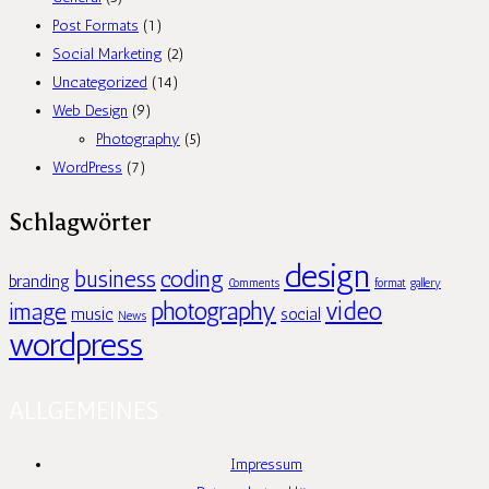
Post Formats
(1)
Social Marketing
(2)
Uncategorized
(14)
Web Design
(9)
Photography
(5)
WordPress
(7)
Schlagwörter
design
business
coding
branding
Comments
format
gallery
photography
video
image
music
social
News
wordpress
ALLGEMEINES
Impressum