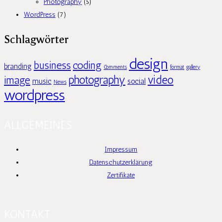
Photography
(5)
WordPress
(7)
Schlagwörter
design
business
coding
branding
Comments
format
gallery
photography
video
image
music
social
News
wordpress
ALLGEMEINES
Impressum
Datenschutzerklärung
Zertifikate
KONTAKT